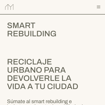
Saltar
Me
al
contenido
SMART
REBUILDING
RECICLAJE
URBANO PARA
DEVOLVERLE LA
VIDA A TU CIUDAD
Súmate al smart rebuilding e