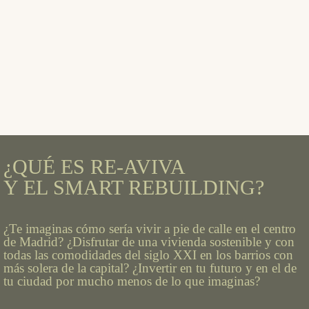
¿QUÉ ES RE-AVIVA
Y EL SMART REBUILDING?
¿Te imaginas cómo sería vivir a pie de calle en el centro
de Madrid? ¿Disfrutar de una vivienda sostenible y con
todas las comodidades del siglo XXI en los barrios con
más solera de la capital? ¿Invertir en tu futuro y en el de
tu ciudad por mucho menos de lo que imaginas?